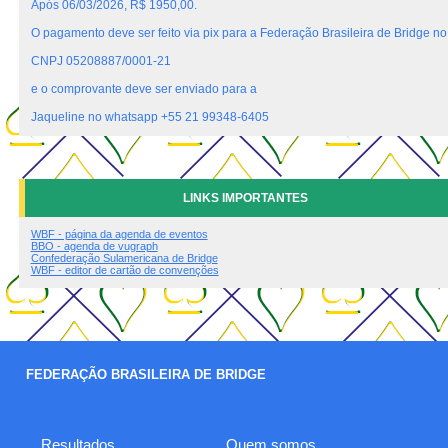
Após 06/03/2026, R$ 1950,00.
O pagamento deve ser feito via pix para a Federação Brasileira de Bridge no
CNPJ 05208887/0001-21
e o comprovante deve ser enviado para a
Jaqueline no whatsapp +55 21 99348-6405
LINKS IMPORTANTES
WBF - página da agenda de eventos
BBO - agenda de vugraph
Confederação Sulamericana de Bridge
WBF - editor de cartão de convenções
FEDERAÇÃO BRASILEIRA DE BRIDGE
Resultados
Quem somos