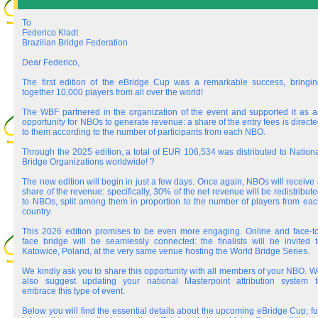
To
Federico Kladt
Brazilian Bridge Federation
Dear Federico,
The first edition of the eBridge Cup was a remarkable success, bringin
together 10,000 players from all over the world!
The WBF partnered in the organization of the event and supported it as a
opportunity for NBOs to generate revenue: a share of the entry fees is direct
to them according to the number of participants from each NBO.
Through the 2025 edition, a total of EUR 106,534 was distributed to Nation
Bridge Organizations worldwide! ?
The new edition will begin in just a few days. Once again, NBOs will receive
share of the revenue: specifically, 30% of the net revenue will be redistribut
to NBOs, split among them in proportion to the number of players from eac
country.
This 2026 edition promises to be even more engaging. Online and face-to
face bridge will be seamlessly connected: the finalists will be invited t
Katowice, Poland, at the very same venue hosting the World Bridge Series.
We kindly ask you to share this opportunity with all members of your NBO. 
also suggest updating your national Masterpoint attribution system t
embrace this type of event.
Below you will find the essential details about the upcoming eBridge Cup; fu