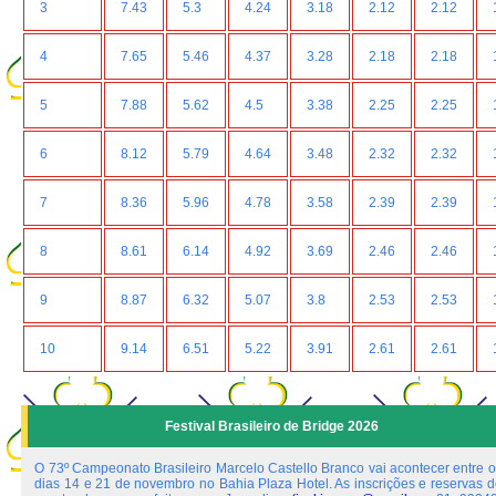
3
7.43
5.3
4.24
3.18
2.12
2.12
4
7.65
5.46
4.37
3.28
2.18
2.18
5
7.88
5.62
4.5
3.38
2.25
2.25
6
8.12
5.79
4.64
3.48
2.32
2.32
7
8.36
5.96
4.78
3.58
2.39
2.39
8
8.61
6.14
4.92
3.69
2.46
2.46
9
8.87
6.32
5.07
3.8
2.53
2.53
10
9.14
6.51
5.22
3.91
2.61
2.61
Festival Brasileiro de Bridge 2026
O 73º Campeonato Brasileiro Marcelo Castello Branco vai acontecer entre o
dias 14 e 21 de novembro no Bahia Plaza Hotel. As inscrições e reservas d