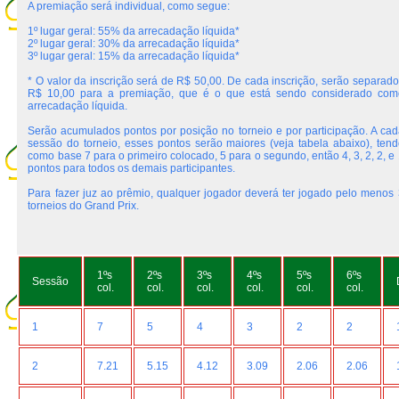
A premiação será individual, como segue:
1º lugar geral: 55% da arrecadação líquida*
2º lugar geral: 30% da arrecadação líquida*
3º lugar geral: 15% da arrecadação líquida*
* O valor da inscrição será de R$ 50,00. De cada inscrição, serão separado
R$ 10,00 para a premiação, que é o que está sendo considerado com
arrecadação líquida.
Serão acumulados pontos por posição no torneio e por participação. A cad
sessão do torneio, esses pontos serão maiores (veja tabela abaixo), tend
como base 7 para o primeiro colocado, 5 para o segundo, então 4, 3, 2, 2, e
pontos para todos os demais participantes.
Para fazer juz ao prêmio, qualquer jogador deverá ter jogado pelo menos 
torneios do Grand Prix.
1ºs
2ºs
3ºs
4ºs
5ºs
6ºs
Sessão
col.
col.
col.
col.
col.
col.
1
7
5
4
3
2
2
2
7.21
5.15
4.12
3.09
2.06
2.06