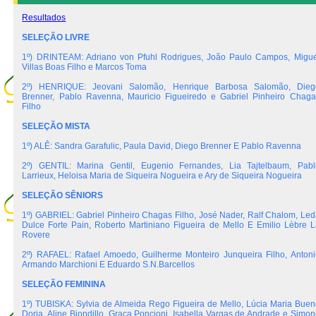
Resultados
SELEÇÃO LIVRE
1º) DRINTEAM: Adriano von Pfuhl Rodrigues, João Paulo Campos, Migue
Villas Boas Filho e Marcos Toma
2º) HENRIQUE: Jeovani Salomão, Henrique Barbosa Salomão, Dieg
Brenner, Pablo Ravenna, Mauricio Figueiredo e Gabriel Pinheiro Chaga
Filho
SELEÇÃO MISTA
1º) ALÊ: Sandra Garafulic, Paula David, Diego Brenner E Pablo Ravenna
2º) GENTIL: Marina Gentil, Eugenio Fernandes, Lia Tajtelbaum, Pabl
Larrieux, Heloisa Maria de Siqueira Nogueira e Ary de Siqueira Nogueira
SELEÇÃO SÊNIORS
1º) GABRIEL: Gabriel Pinheiro Chagas Filho, José Nader, Ralf Chalom, Led
Dulce Forte Pain, Roberto Martiniano Figueira de Mello E Emilio Lèbre L
Rovere
2º) RAFAEL: Rafael Amoedo, Guilherme Monteiro Junqueira Filho, Antoni
Armando Marchioni E Eduardo S.N.Barcellos
SELEÇÃO FEMININA
1º) TUBISKA: Sylvia de Almeida Rego Figueira de Mello, Lúcia Maria Buen
Doria, Aline Biondillo, Graça Poncioni, Isabella Vargas de Andrade e Simon